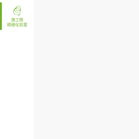
造型方案3
施工图
精细化前置
化设计19
物料编号3
号10
案3
12
面框1
末端设计2
区平面布置图1