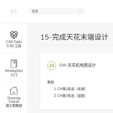
15-完成天花末端设计
CAD Tools
资料但未立项0
CAD 工具
资料且已立项5
CM-天花机电图设计
15
置图24
Introduction
入门
设计方案1
教程
CM第2形态（末端）
设计方案2
CM第3形态（成图）
Drawing
深化设计24
Course
施工图教程
化设计13