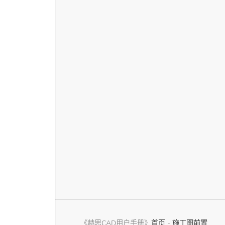
面图集11
《赫思CAD用户手册》
首页
-
施工图前置