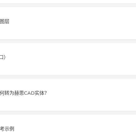
的图层
口）
何转为赫思CAD实体？
参考示例