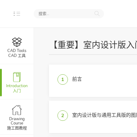
CAD
【重要】室内设计版入
CAD Tools
用
CAD 工具
行赫思CAD
前言
1
室内设计版入门
Introduction
入门
D云服务
寸、字体
室内设计版与通用工具版的图
2
Drawing
Course
施工图教程