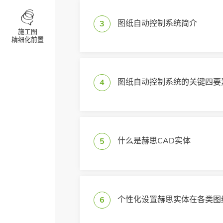
图纸自动控制系统简介
3
新记录
施工图
精细化前置
望、浩辰适配计划
图纸自动控制系统的关键四要
4
什么是赫思CAD实体
5
个性化设置赫思实体在各类图
6