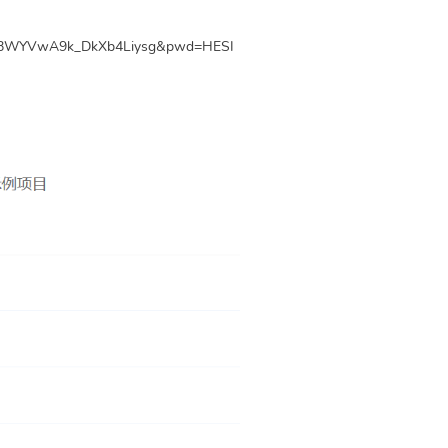
QhMBWYVwA9k_DkXb4Liysg&pwd=HESI