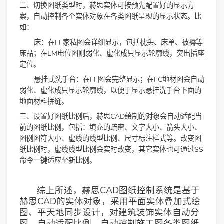
二、切换图纸类型时，赫思实体可按预先配置好的显示方
案，自动控制各个实体对象在各类图纸呈现的显示状态。比
如：
床：在FF家私图会详细显示，包括枕头、床单、被褥等
床品；在EM电位图则弱化、虚化成只显示轮廓线，突出插座
定位。
悬挂式洗手台：在FF图会完整显示；在FC地材图会自动
弱化、虚化成只显示轮廓线，以便于显示悬挂洗手台下面的
地面材料拼缝。
三、设置好图纸比例后，赫思CAD绘制的对象会自动适配当
前的图纸比例，包括：填充的疏密、文字大小、箭头大小、
图例图符大小、虚线的线型比例、尺寸标注样式等。改变图
纸比例时，虚线线型比例会实时改变，其它实体也可通过SS
命令一键适应至新比例。
综上所述，赫思CAD图纸控制系统是基于
赫思CAD的实体对象，采用平面实体叠加式绘
图、平天地同步设计，对建筑装饰实体自动分
图、自动适配比例、自动控制施工图各类图纸