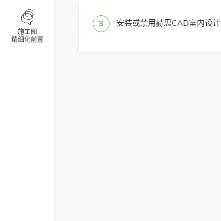
安装或禁用赫思CAD室内设计
3
新记录
施工图
精细化前置
望、浩辰适配计划