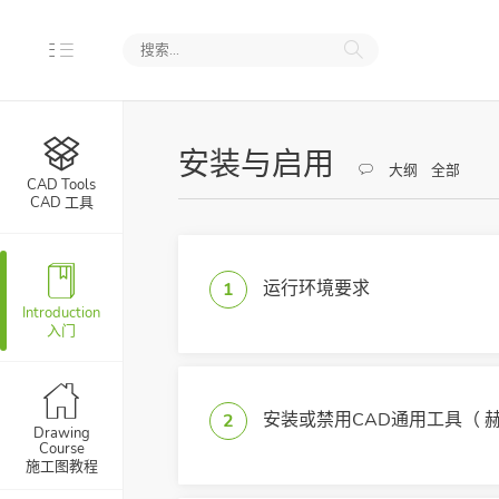
CAD
安装与启用
大纲
全部
CAD Tools
用
CAD 工具
行赫思CAD
运行环境要求
1
室内设计版入门
Introduction
入门
D云服务
寸、字体
安装或禁用CAD通用工具（ 
2
Drawing
Course
施工图教程